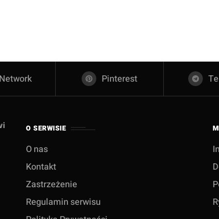
 Network
Pinterest
Te
wi
O SERWISIE
M
O nas
I
Kontakt
D
Zastrzeżenie
P
Regulamin serwisu
R