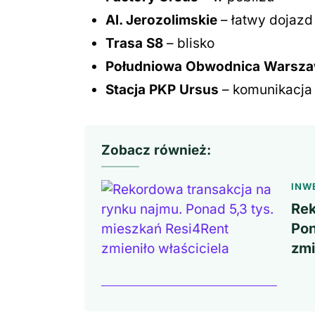
Al. Jerozolimskie
– łatwy dojazd
Trasa S8
– blisko
Południowa Obwodnica Warsz
Stacja PKP Ursus
– komunikacja
Zobacz również:
INW
Rek
Pon
zmi