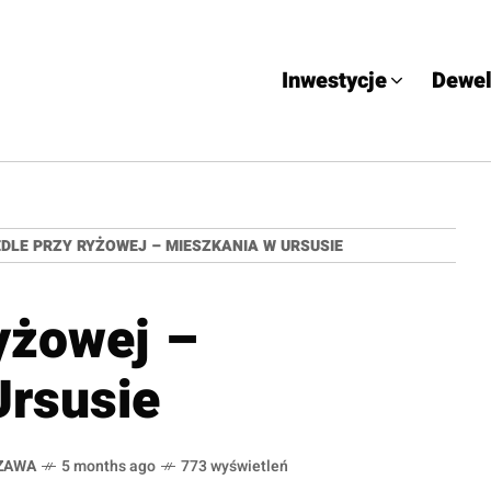
Inwestycje
Dewel
EDLE PRZY RYŻOWEJ – MIESZKANIA W URSUSIE
yżowej –
Ursusie
ZAWA
5 months ago
773 wyświetleń