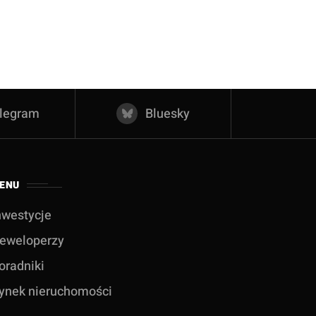
legram
Bluesky
ENU
nwestycje
eweloperzy
oradniki
ynek nieruchomości