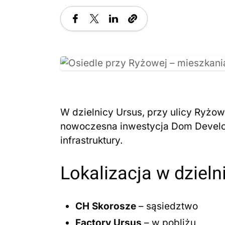
W dzielnicy Ursus, przy ulicy Ryżow
nowoczesna inwestycja Dom Develo
infrastruktury.
Lokalizacja w dzieln
CH Skorosze
– sąsiedztwo
Factory Ursus
– w pobliżu