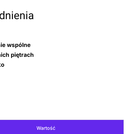
dnienia
nie wspólne
ich piętrach
ko
Wartość