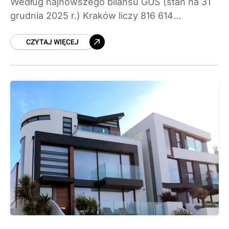
Według najnowszego bilansu GUS (stan na 31
grudnia 2025 r.) Kraków liczy 816 614
mieszkańców – o blisko 9 tys. więcej niż rok
CZYTAJ WIĘCEJ