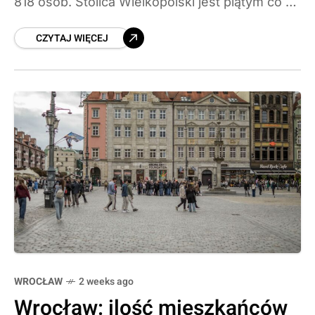
818 osób. Stolica Wielkopolski jest piątym co do
wielkości miastem Polski, ale od dwóch dekad
CZYTAJ WIĘCEJ
systematycznie
WROCŁAW
2 weeks ago
Wrocław: ilość mieszkańców