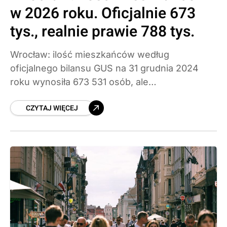
w 2026 roku. Oficjalnie 673
tys., realnie prawie 788 tys.
Wrocław: ilość mieszkańców według
oficjalnego bilansu GUS na 31 grudnia 2024
roku wynosiła 673 531 osób, ale
eksperymentalne dane GUS “ślady życia”
CZYTAJ WIĘCEJ
mówią o 787 726 osobach realnie
przebywających w