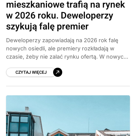
mieszkaniowe trafią na rynek
w 2026 roku. Deweloperzy
szykują falę premier
Deweloperzy zapowiadają na 2026 rok falę
nowych osiedli, ale premiery rozkładają w
czasie, żeby nie zalać rynku ofertą. W nowych
projektach będą dominować mieszkania 2- i 3-
CZYTAJ WIĘCEJ
pokojowe. Sprawdzamy, kto buduje najwięcej,
gdzie powstaną osiedla i czego spodziewać się
po cenach.