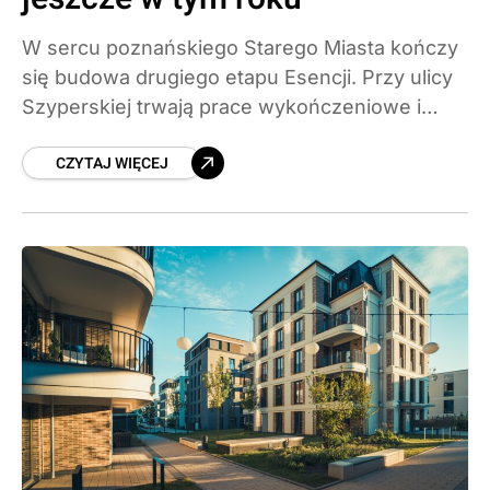
W sercu poznańskiego Starego Miasta kończy
się budowa drugiego etapu Esencji. Przy ulicy
Szyperskiej trwają prace wykończeniowe i
montaż elewacji, a pierwsi mieszkańcy mają
CZYTAJ WIĘCEJ
odebrać klucze w czwartym kwartale 2026
roku. W ramach inwestycji Archicomu powstaje
118 mieszkań, 9 lokali usługowych i
ogólnodostępny park kieszonkowy.