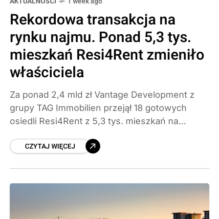
AKTUALNOŚCI
1 week ago
Rekordowa transakcja na
rynku najmu. Ponad 5,3 tys.
mieszkań Resi4Rent zmieniło
właściciela
Za ponad 2,4 mld zł Vantage Development z
grupy TAG Immobilien przejął 18 gotowych
osiedli Resi4Rent z 5,3 tys. mieszkań na
wynajem. To największa transakcja w historii
CZYTAJ WIĘCEJ
polskiego rynku PRS i główny motor
rekordowego półrocza inwestycyjnego.
Sprawdzamy, co ta zmiana oznacza dla
najemców i całego rynku.