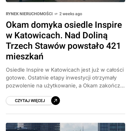
RYNEK NIERUCHOMOŚCI
2 weeks ago
Okam domyka osiedle Inspire
w Katowicach. Nad Doliną
Trzech Stawów powstało 421
mieszkań
Osiedle Inspire w Katowicach jest już w całości
gotowe. Ostatnie etapy inwestycji otrzymały
pozwolenie na użytkowanie, a Okam zakończył
tym samym realizację całego projektu: siedmiu
CZYTAJ WIĘCEJ
budynków z 421 mieszkaniami tuż przy Dolinie
Trzech Stawów. Sprawdzamy, co dokładnie
powstało i jak inwestycja wypada na tle
katowickiego rynku.