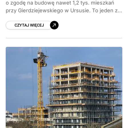
o zgodę na budowę nawet 1,2 tys. mieszkań
przy Gierdziejewskiego w Ursusie. To jeden z
ostatnich dużych projektów w trybie lex
CZYTAJ WIĘCEJ
deweloper, bo specustawa wygasa 31 sierpnia
2026 roku. Sprawdzamy szczegóły inwestycji i
to, czy deweloper zdąży przed zamknięciem
furtki.