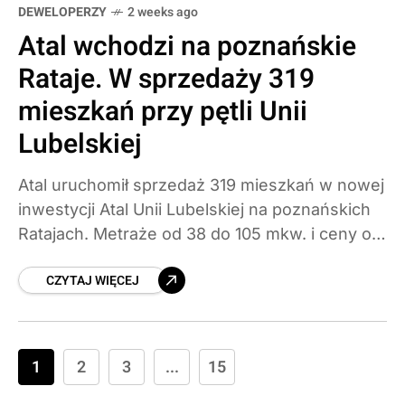
DEWELOPERZY
2 weeks ago
Atal wchodzi na poznańskie
Rataje. W sprzedaży 319
mieszkań przy pętli Unii
Lubelskiej
Atal uruchomił sprzedaż 319 mieszkań w nowej
inwestycji Atal Unii Lubelskiej na poznańskich
Ratajach. Metraże od 38 do 105 mkw. i ceny od
10,7 do 13,5 tys. zł za metr. Sprawdzamy
CZYTAJ WIĘCEJ
szczegóły projektu, terminy i to, jak oferta
wypada na tle cen w Poznaniu.
1
2
3
...
15