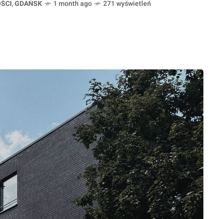
ŚCI
,
GDAŃSK
1 month ago
271 wyświetleń