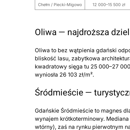
Chełm / Piecki-Migowo
12 000–15 500 zł
Oliwa — najdroższa dzie
Oliwa to bez wątpienia gdański odp
bliskość lasu, zabytkowa architektur
kwadratowy sięga tu 25 000–27 000
wyniosła 26 103 zł/m².
Śródmieście — turystycz
Gdańskie Śródmieście to magnes dla
wynajem krótkoterminowy. Mediana c
wtórny), zaś na rynku pierwotnym n