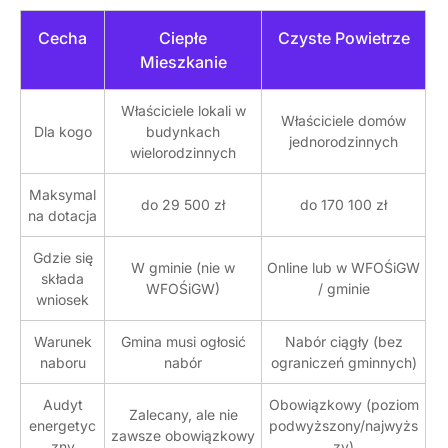
Cecha
Ciepłe
Czyste Powietrze
Mieszkanie
Właściciele lokali w
Właściciele domów
Dla kogo
budynkach
jednorodzinnych
wielorodzinnych
Maksymal
do 29 500 zł
do 170 100 zł
na dotacja
Gdzie się
W gminie (nie w
Online lub w WFOŚiGW
składa
WFOŚiGW)
/ gminie
wniosek
Warunek
Gmina musi ogłosić
Nabór ciągły (bez
naboru
nabór
ograniczeń gminnych)
Audyt
Obowiązkowy (poziom
Zalecany, ale nie
energetyc
podwyższony/najwyżs
zawsze obowiązkowy
zny
zy)