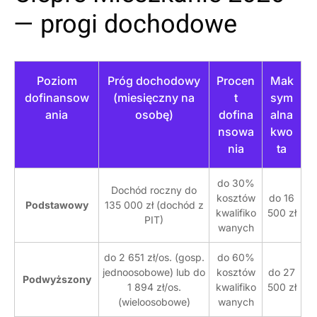
— progi dochodowe
Poziom
Próg dochodowy
Procen
Mak
dofinansow
(miesięczny na
t
sym
ania
osobę)
dofina
alna
nsowa
kwo
nia
ta
do 30%
Dochód roczny do
kosztów
do 16
Podstawowy
135 000 zł (dochód z
kwalifiko
500 zł
PIT)
wanych
do 2 651 zł/os. (gosp.
do 60%
jednoosobowe) lub do
kosztów
do 27
Podwyższony
1 894 zł/os.
kwalifiko
500 zł
(wieloosobowe)
wanych