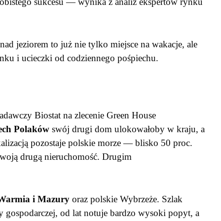
sobistego sukcesu — wynika z analiz ekspertów rynku
 jeziorem to już nie tylko miejsce na wakacje, ale
ynku i ucieczki od codziennego pośpiechu.
dawczy Biostat na zlecenie Green House
ech Polaków
swój drugi dom ulokowałoby w kraju, a
alizacją pozostaje polskie morze — blisko 50 proc.
swoją drugą nieruchomość. Drugim
Warmia i Mazury
oraz polskie Wybrzeże. Szlak
y gospodarczej, od lat notuje bardzo wysoki popyt, a