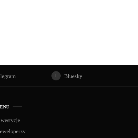
elegram
Bluesky
ENU
nwestycje
eweloperzy