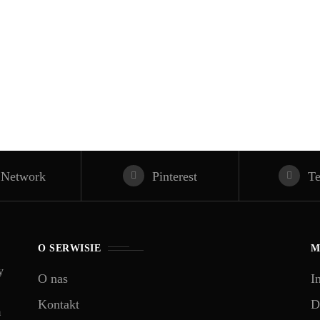
 Network
Pinterest
T
O SERWISIE
M
y
O nas
I
Kontakt
D
m