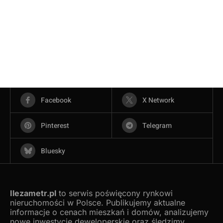
Facebook
X Network
Pinterest
Telegram
Bluesky
Ilezametr.pl
to serwis poświęcony rynkowi
nieruchomości w Polsce. Publikujemy aktualne
informacje o cenach mieszkań i domów, analizujemy
nowe inwestycje deweloperskie oraz śledzimy