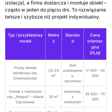
izolacja), a firma dostarcza i montuje obiekt –
często w jeden do pięciu dni. To rozwiązanie
tańsze i szybsze niż projekt indywidualny.
Typ / przykładowy
Metra
Standar
Cena
model
ż
d
orientac
yjna
(PLN)
stan
Prosty domek
20–25
podstawow
17 000 – 35
letniskowy (np.
m²
y,
000
Drewnolandia)
sezonowy
Domek z montażem
sezonowy,
55 000 – 70
(np. „Neapol” – Altana
35 m²
z
000
Ogrodowa)
montażem