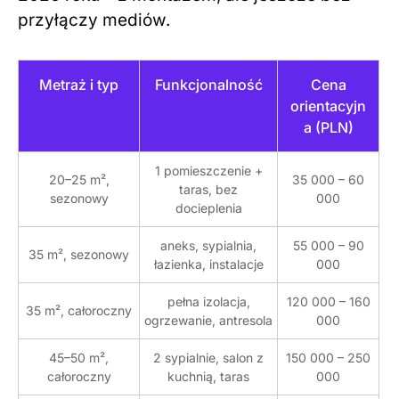
przyłączy mediów.
Metraż i typ
Funkcjonalność
Cena
orientacyjn
a (PLN)
1 pomieszczenie +
20–25 m²,
35 000 – 60
taras, bez
sezonowy
000
docieplenia
aneks, sypialnia,
55 000 – 90
35 m², sezonowy
łazienka, instalacje
000
pełna izolacja,
120 000 – 160
35 m², całoroczny
ogrzewanie, antresola
000
45–50 m²,
2 sypialnie, salon z
150 000 – 250
całoroczny
kuchnią, taras
000