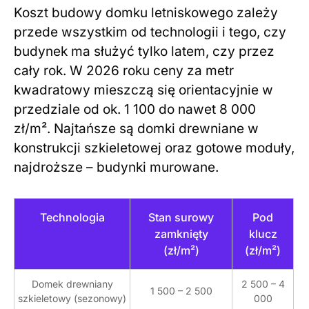
Koszt budowy domku letniskowego zależy
przede wszystkim od technologii i tego, czy
budynek ma służyć tylko latem, czy przez
cały rok. W 2026 roku ceny za metr
kwadratowy mieszczą się orientacyjnie w
przedziale od ok. 1 100 do nawet 8 000
zł/m². Najtańsze są domki drewniane w
konstrukcji szkieletowej oraz gotowe moduły,
najdroższe – budynki murowane.
Technologia
Stan surowy
Pod
zamknięty
klucz
(zł/m²)
(zł/m²)
Domek drewniany
2 500 – 4
1 500 – 2 500
szkieletowy (sezonowy)
000