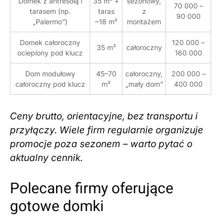
Domek z antresolą i
35 m² +
sezonowy,
70 000 –
tarasem (np.
taras
z
90 000
„Palermo”)
~18 m²
montażem
Domek całoroczny
120 000 –
35 m²
całoroczny
ocieplony pod klucz
160 000
Dom modułowy
45–70
całoroczny,
200 000 –
całoroczny pod klucz
m²
„mały dom”
400 000
Ceny brutto, orientacyjne, bez transportu i
przyłączy. Wiele firm regularnie organizuje
promocje poza sezonem – warto pytać o
aktualny cennik.
Polecane firmy oferujące
gotowe domki