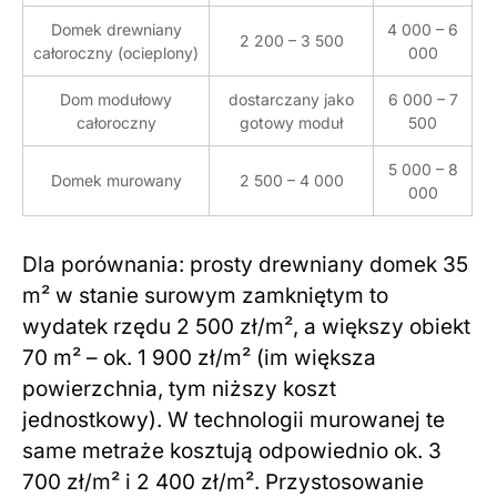
Domek drewniany
4 000 – 6
2 200 – 3 500
całoroczny (ocieplony)
000
Dom modułowy
dostarczany jako
6 000 – 7
całoroczny
gotowy moduł
500
5 000 – 8
Domek murowany
2 500 – 4 000
000
Dla porównania: prosty drewniany domek 35
m² w stanie surowym zamkniętym to
wydatek rzędu 2 500 zł/m², a większy obiekt
70 m² – ok. 1 900 zł/m² (im większa
powierzchnia, tym niższy koszt
jednostkowy). W technologii murowanej te
same metraże kosztują odpowiednio ok. 3
700 zł/m² i 2 400 zł/m². Przystosowanie