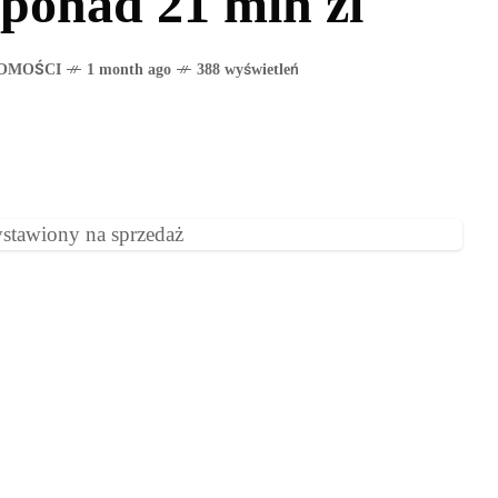
ponad 21 mln zl
OMOŚCI
1 month ago
388 wyświetleń