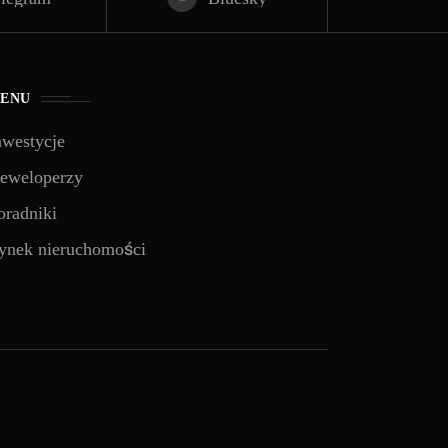
ENU
nwestycje
eweloperzy
oradniki
ynek nieruchomości