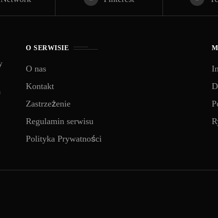
O SERWISIE
M
y
O nas
I
Kontakt
D
m
Zastrzeżenie
P
Regulamin serwisu
R
Polityka Prywatności