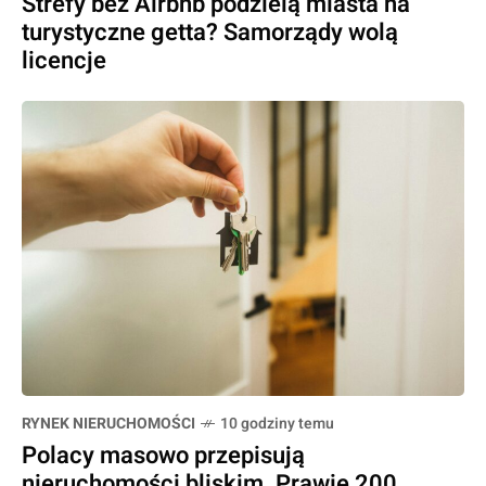
Strefy bez Airbnb podzielą miasta na
turystyczne getta? Samorządy wolą
licencje
RYNEK NIERUCHOMOŚCI
10 godziny temu
Polacy masowo przepisują
nieruchomości bliskim. Prawie 200