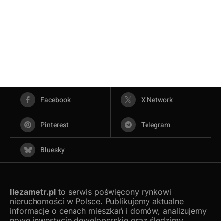
Facebook
X Network
Pinterest
Telegram
Bluesky
Ilezametr.pl
to serwis poświęcony rynkowi
nieruchomości w Polsce. Publikujemy aktualne
informacje o cenach mieszkań i domów, analizujemy
nowe inwestycje deweloperskie oraz śledzimy