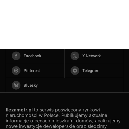
Facebook
X Network
Pinterest
Telegram
Bluesky
Ilezametr.pl
to serwis poświęcony rynkowi
nieruchomości w Polsce. Publikujemy aktualne
informacje o cenach mieszkań i domów, analizujemy
nowe inwestycje deweloperskie oraz śledzimy