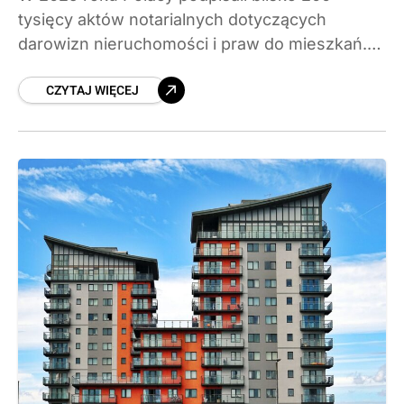
tysięcy aktów notarialnych dotyczących
darowizn nieruchomości i praw do mieszkań.
To jeden z najwyższych wyników od ponad
CZYTAJ WIĘCEJ
dekady. Sprawdzamy, skąd bierze się ta skala,
kto nie zapłaci podatku i o czym warto
pamiętać, zanim przepisze się mieszkanie
bliskim.