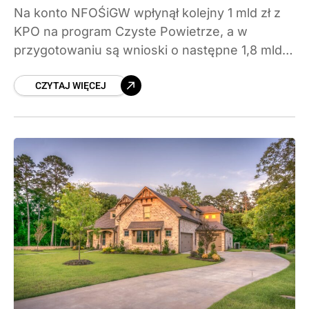
Na konto NFOŚiGW wpłynął kolejny 1 mld zł z
KPO na program Czyste Powietrze, a w
przygotowaniu są wnioski o następne 1,8 mld
zł. Sprawdzamy, ile pieniędzy trafiło już do
CZYTAJ WIĘCEJ
programu, ile można dostać na
termomodernizację w 2026 roku i co zmieniły
lipcowe korekty zasad.