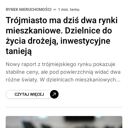
RYNEK NIERUCHOMOŚCI
1 min. temu
Trójmiasto ma dziś dwa rynki
mieszkaniowe. Dzielnice do
życia drożeją, inwestycyjne
tanieją
Nowy raport z trójmiejskiego rynku pokazuje
stabilne ceny, ale pod powierzchnią widać dwa
różne światy. W dzielnicach mieszkaniowych
lokali ubywa i ceny rosną, a w lokalizacjach
CZYTAJ WIĘCEJ
inwestycyjnych ofert przybywa i stawki
miejscami spadają. Sprawdzamy mediany dla
Gdańska, Gdyni i Sopotu.