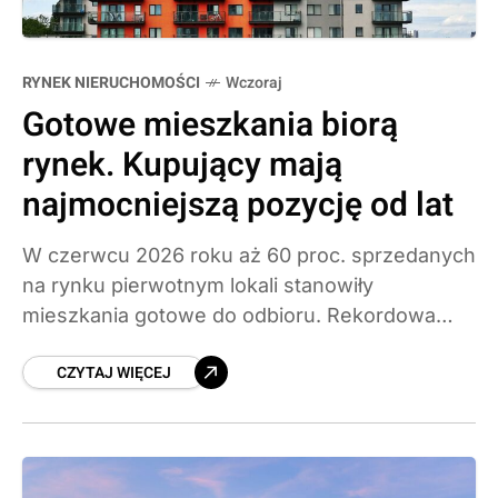
RYNEK NIERUCHOMOŚCI
Wczoraj
Gotowe mieszkania biorą
rynek. Kupujący mają
najmocniejszą pozycję od lat
W czerwcu 2026 roku aż 60 proc. sprzedanych
na rynku pierwotnym lokali stanowiły
mieszkania gotowe do odbioru. Rekordowa
oferta, rabaty i łatwy dostęp do danych o
CZYTAJ WIĘCEJ
cenach sprawiają, że to kupujący rozdają dziś
karty. Sprawdzamy, jak wykorzystać tę
przewagę i dlaczego nie potrwa ona wiecznie.