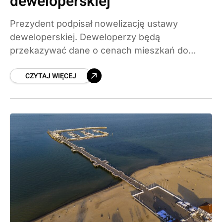
deweloperskiej
Prezydent podpisał nowelizację ustawy
deweloperskiej. Deweloperzy będą
przekazywać dane o cenach mieszkań do
państwowego systemu według jednego
CZYTAJ WIĘCEJ
standardu, co ma wreszcie ułatwić
porównywanie ofert. Nowe zasady zaczną
obowiązywać trzy miesiące po ogłoszeniu
ustawy.