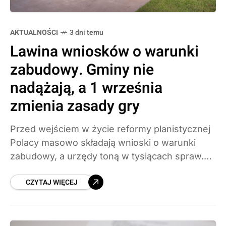
AKTUALNOŚCI
3 dni temu
Lawina wniosków o warunki
zabudowy. Gminy nie
nadążają, a 1 września
zmienia zasady gry
Przed wejściem w życie reformy planistycznej
Polacy masowo składają wnioski o warunki
zabudowy, a urzędy toną w tysiącach spraw.
Ministerstwo uspokaja, że wnioski złożone
CZYTAJ WIĘCEJ
przed 1 września 2026 roku będą rozpatrzone
na starych zasadach. Prawnicy ostrzegają
jednak, że część gmin próbuje blokować
wydawanie decyzji.