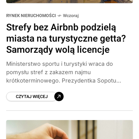
RYNEK NIERUCHOMOŚCI
Wczoraj
Strefy bez Airbnb podzielą
miasta na turystyczne getta?
Samorządy wolą licencje
Ministerstwo sportu i turystyki wraca do
pomysłu stref z zakazem najmu
krótkoterminowego. Prezydentka Sopotu
ostrzega, że taki podział może zamienić
CZYTAJ WIĘCEJ
dzielnice w turystyczne getta, i wskazuje na
licencje jako rozsądniejsze narzędzie.
Sprawdzamy, co naprawdę może się zmienić w
wynajmie na doby.