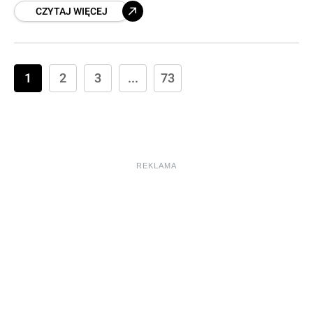
CZYTAJ WIĘCEJ
kredyty, a deweloperzy ruszyli z nowymi
budowami. Efekt? Średnia cena w Warszawie
przebiła 20 tys. zł za metr.
1
2
3
...
73
REKLAMA