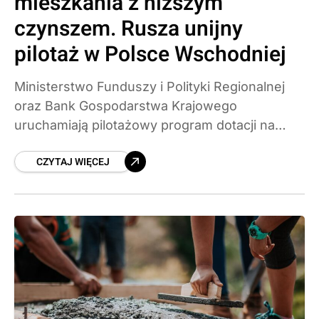
mieszkania z niższym
czynszem. Rusza unijny
pilotaż w Polsce Wschodniej
Ministerstwo Funduszy i Polityki Regionalnej
oraz Bank Gospodarstwa Krajowego
uruchamiają pilotażowy program dotacji na
mieszkania społeczne w Polsce Wschodniej.
CZYTAJ WIĘCEJ
Do wzięcia jest prawie 429 mln zł, a z
pieniędzy skorzystają SIM-y, TBS-y,
spółdzielnie i spółki gminne. Powstać ma
ponad 3 tys. mieszkań z czynszem niższym niż
rynkowy.