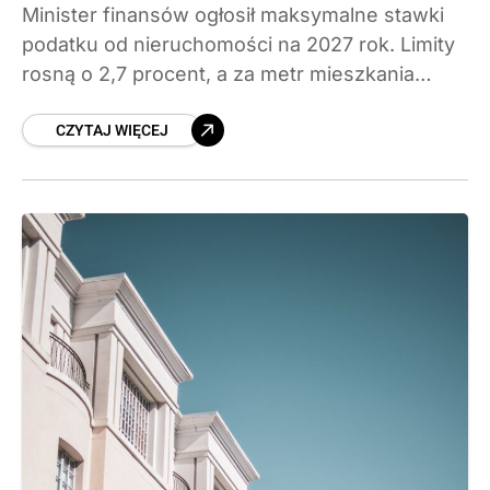
Minister finansów ogłosił maksymalne stawki
podatku od nieruchomości na 2027 rok. Limity
rosną o 2,7 procent, a za metr mieszkania
gminy będą mogły policzyć 1,29 zł.
CZYTAJ WIĘCEJ
Sprawdzamy, ile realnie zapłacą właściciele
mieszkań, domów i firm oraz od czego zależy
ostateczna kwota.