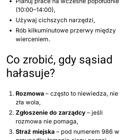
Planuj prace na wczesne popołudnie
(10:00–14:00),
Używaj cichszych narzędzi,
Rób kilkuminutowe przerwy między
wierceniem.
Co zrobić, gdy sąsiad
hałasuje?
Rozmowa
– często to niewiedza, nie
zła wola,
Zgłoszenie do zarządcy
– jeśli
rozmowa nie pomaga,
Straż miejska
– pod numerem 986 w