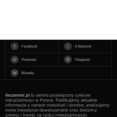
Facebook
X Network
Pinterest
Telegram
Bluesky
Ilezametr.pl
to serwis poświęcony rynkowi
nieruchomości w Polsce. Publikujemy aktualne
informacje o cenach mieszkań i domów, analizujemy
nowe inwestycje deweloperskie oraz śledzimy
zmiany i trendy na rynku mieszkaniowym.