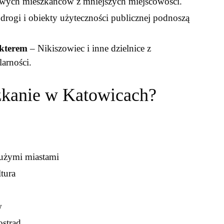
owych mieszkańców z mniejszych miejscowości.
rogi i obiekty użyteczności publicznej podnoszą
akterem
– Nikiszowiec i inne dzielnice z
arności.
zkanie w Katowicach?
użymi miastami
tura
w
ostrad