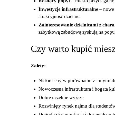
Rosnący popyt
– miasto przyciąga n
Inwestycje infrastrukturalne
– nowe d
atrakcyjność dzielnic.
Zainteresowanie dzielnicami z char
zabytkową zabudową zyskują na popul
Czy warto kupić mies
Zalety:
Niskie ceny w porównaniu z innymi d
Nowoczesna infrastruktura i bogata kul
Dobre uczelnie wyższe
Rozwinięty rynek najmu dla studentó
Dogodna komunikacja i dostęp do aut