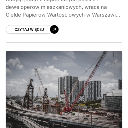
deweloperow mieszkaniowych, wraca na
Gielde Papierow Wartosciowych w Warszawie
po osmioletniej przerwie. Cena akcji w ramach
CZYTAJ WIĘCEJ
oferty publicznej (IPO) zostala ustalona na 34
zl za