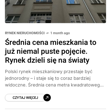
RYNEK NIERUCHOMOŚCI
1 month ago
Średnia cena mieszkania to
już niemal puste pojęcie.
Rynek dzieli się na światy
Polski rynek mieszkaniowy przestaje być
jednorodny – i staje się to coraz bardziej
widoczne. Średnia cena metra kwadratowego
na rynku pierwotnym przestała być
CZYTAJ WIĘCEJ
użytecznym wskaźnikiem, bo różnice między
segmentami i