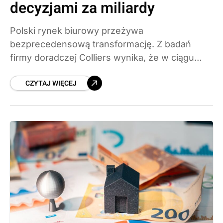
decyzjami za miliardy
Polski rynek biurowy przeżywa
bezprecedensową transformację. Z badań
firmy doradczej Colliers wynika, że w ciągu
najbliższych lat to właśnie sposób zarządzania
CZYTAJ WIĘCEJ
istniejącymi budynkami — a nie nowa podaż —
będzie