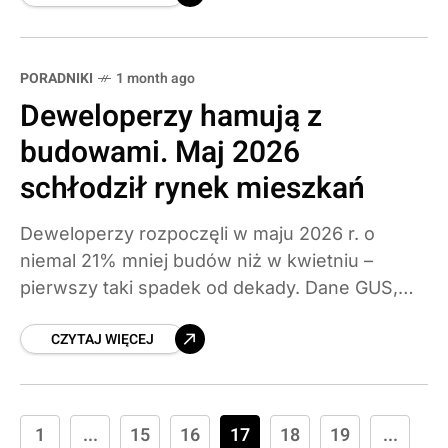
formacie. Jeśli przepisy wejdą w
PORADNIKI
1 month ago
Deweloperzy hamują z
budowami. Maj 2026
schłodził rynek mieszkań
Deweloperzy rozpoczęli w maju 2026 r. o
niemal 21% mniej budów niż w kwietniu –
pierwszy taki spadek od dekady. Dane GUS,
przyczyny schłodzenia i co to oznacza dla
CZYTAJ WIĘCEJ
kupujących.
1
...
15
16
17
18
19
...