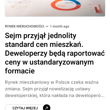
RYNEK NIERUCHOMOŚCI
1 month ago
Sejm przyjął jednolity
standard cen mieszkań.
Deweloperzy będą raportować
ceny w ustandaryzowanym
formacie
Rynek mieszkaniowy w Polsce czeka ważna
zmiana. Sejm przyjął nowelizację ustawy
deweloperskiej, która nakłada na deweloperów
obowiązek publikowania cen mieszkań i
CZYTAJ WIĘCEJ
domów w jednolitym, ustrukturyzowanym