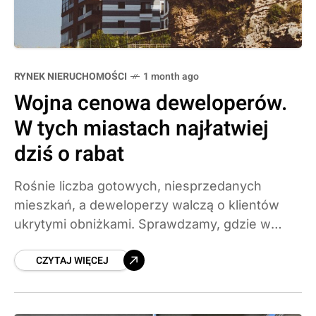
RYNEK NIERUCHOMOŚCI
1 month ago
Wojna cenowa deweloperów.
W tych miastach najłatwiej
dziś o rabat
Rośnie liczba gotowych, niesprzedanych
mieszkań, a deweloperzy walczą o klientów
ukrytymi obniżkami. Sprawdzamy, gdzie w
2026 roku najłatwiej o rabat i o ile realnie
CZYTAJ WIĘCEJ
potrafią spaść ceny.