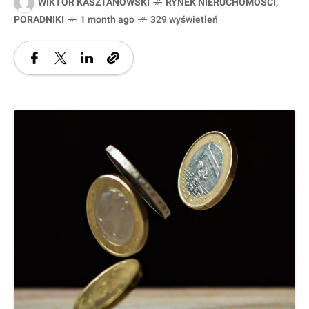
WIKTOR KASZTANOWSKI
RYNEK NIERUCHOMOŚCI
,
PORADNIKI
1 month ago
329 wyświetleń