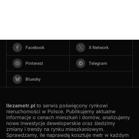
Facebook
X Network
Pinterest
Telegram
Bluesky
Ilezametr.pl
to serwis poświęcony rynkowi
nieruchomości w Polsce. Publikujemy aktualne
informacje o cenach mieszkań i domów, analizujemy
nowe inwestycje deweloperskie oraz śledzimy
zmiany i trendy na rynku mieszkaniowym.
Sprawdzamy, ile naprawdę kosztuje metr w każdym