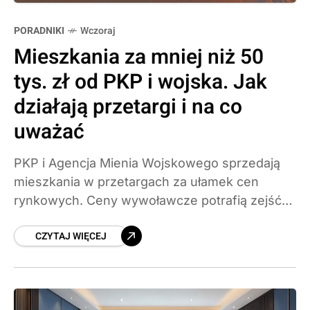
PORADNIKI
Wczoraj
Mieszkania za mniej niż 50
tys. zł od PKP i wojska. Jak
działają przetargi i na co
uważać
PKP i Agencja Mienia Wojskowego sprzedają
mieszkania w przetargach za ułamek cen
rynkowych. Ceny wywoławcze potrafią zejść
poniżej 50 tys. zł, a średnia stawka za metr jest
CZYTAJ WIĘCEJ
niemal o połowę niższa niż na wolnym rynku.
Wyjaśniamy, jak działa przetarg, ile trzeba
wpłacić i kiedy tania okazja zamienia się w
kosztowną pułapkę.