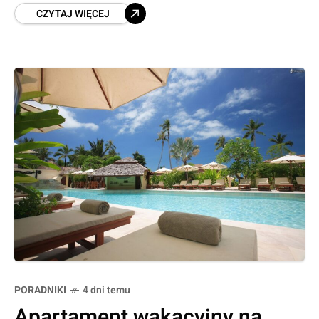
CZYTAJ WIĘCEJ
nabywców sprawiają, że inwestycje klasy
luksusowej cieszą się niesłabnącym
zainteresowaniem. Wybierając apartament
PORADNIKI
4 dni temu
Apartament wakacyjny na