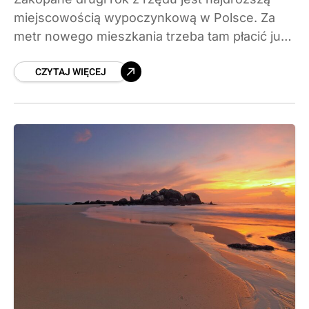
miejscowością wypoczynkową w Polsce. Za
metr nowego mieszkania trzeba tam płacić już
prawie 35 tys. zł, a w pierwszej dziesiątce
CZYTAJ WIĘCEJ
rankingu dominują kurorty nadmorskie.
Sprawdzamy, gdzie ceny rosną najszybciej i
gdzie wciąż można kupić taniej.