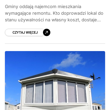
Gminy oddają najemcom mieszkania
wymagające remontu. Kto doprowadzi lokal do
stanu używalności na własny koszt, dostaje
umowę najmu z czynszem znacznie niższym
CZYTAJ WIĘCEJ
od rynkowego, zwykle na czas nieoznaczony.
Sprawdzamy zasady programu, realne koszty i
miasta, w których warto pilnować naborów w
2026 roku.