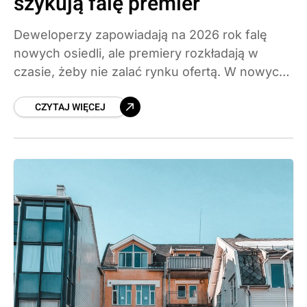
szykują falę premier
Deweloperzy zapowiadają na 2026 rok falę
nowych osiedli, ale premiery rozkładają w
czasie, żeby nie zalać rynku ofertą. W nowych
projektach będą dominować mieszkania 2- i 3-
CZYTAJ WIĘCEJ
pokojowe. Sprawdzamy, kto buduje najwięcej,
gdzie powstaną osiedla i czego spodziewać się
po cenach.