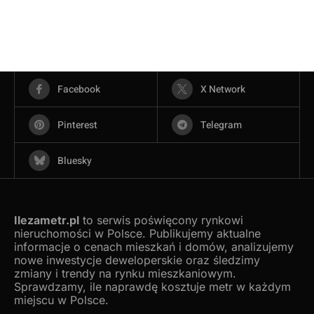
Facebook
X Network
Pinterest
Telegram
Bluesky
Ilezametr.pl
to serwis poświęcony rynkowi
nieruchomości w Polsce. Publikujemy aktualne
informacje o cenach mieszkań i domów, analizujemy
nowe inwestycje deweloperskie oraz śledzimy
zmiany i trendy na rynku mieszkaniowym.
Sprawdzamy, ile naprawdę kosztuje metr w każdym
miejscu w Polsce.