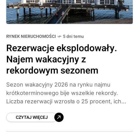
RYNEK NIERUCHOMOŚCI
5 dni temu
Rezerwacje eksplodowały.
Najem wakacyjny z
rekordowym sezonem
Sezon wakacyjny 2026 na rynku najmu
krótkoterminowego bije wszelkie rekordy.
Liczba rezerwacji wzrosła o 25 procent, ich
wartość o 28 procent, a średnia cena doby
CZYTAJ WIĘCEJ
sięga 660 zł. Bałtyk odpowiada za połowę
krajowych rezerwacji mimo najwyższych
stawek. Sprawdzamy, co napędza boom i co