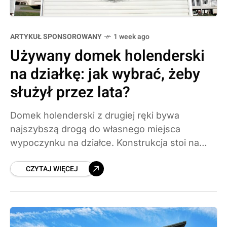
ARTYKUŁ SPONSOROWANY
1 week ago
Używany domek holenderski
na działkę: jak wybrać, żeby
służył przez lata?
Domek holenderski z drugiej ręki bywa
najszybszą drogą do własnego miejsca
wypoczynku na działce. Konstrukcja stoi na
podwoziu, nie wymaga fundamentów ani
CZYTAJ WIĘCEJ
miesięcy budowy, a koszt zakupu potrafi być
kilkukrotnie