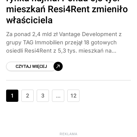
mieszkań Resi4Rent zmieniło
właściciela
Za ponad 2,4 mld zł Vantage Development z
grupy TAG Immobilien przejął 18 gotowych
osiedli Resi4Rent z 5,3 tys. mieszkań na
wynajem. To największa transakcja w historii
CZYTAJ WIĘCEJ
polskiego rynku PRS i główny motor
rekordowego półrocza inwestycyjnego.
Sprawdzamy, co ta zmiana oznacza dla
najemców i całego rynku.
1
2
3
...
12
REKLAMA