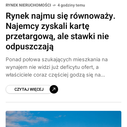
RYNEK NIERUCHOMOŚCI
4 godziny temu
Rynek najmu się równoważy.
Najemcy zyskali kartę
przetargową, ale stawki nie
odpuszczają
Ponad połowa szukających mieszkania na
wynajem nie widzi już deficytu ofert, a
właściciele coraz częściej godzą się na
negocjacje. Problem w tym, że punktem
CZYTAJ WIĘCEJ
wyjścia wciąż są rekordowo wysokie stawki.
Sprawdzamy, co pokazuje pierwszy Barometr
Nastrojów Konsumenckich i jak wykorzystać
lepszą pozycję najemcy.