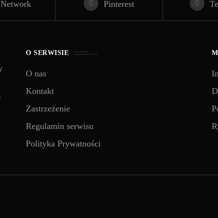
 Network
Pinterest
T
O SERWISIE
M
y
O nas
I
Kontakt
D
m
Zastrzeżenie
P
Regulamin serwisu
R
Polityka Prywatności