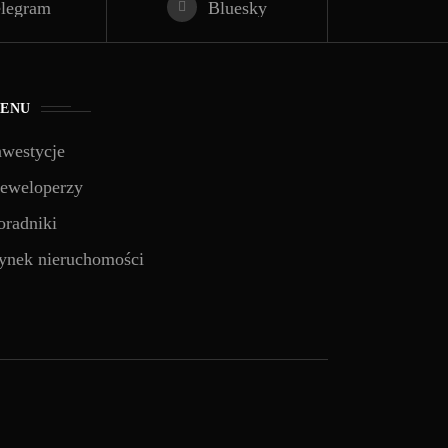
elegram
Bluesky
ENU
nwestycje
eweloperzy
oradniki
ynek nieruchomości