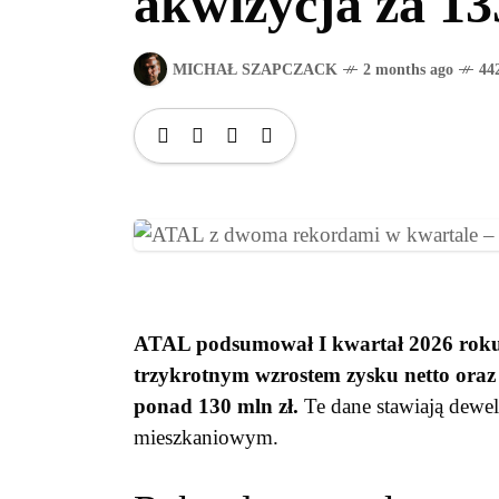
akwizycja za 13
MICHAŁ SZAPCZACK
2 months ago
44
ATAL podsumował I kwartał 2026 rok
trzykrotnym wzrostem zysku netto oraz 
ponad 130 mln zł.
Te dane stawiają dewel
mieszkaniowym.