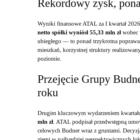
Rekordowy zysk, ponad
Wyniki finansowe ATAL za I kwartał 2026
netto spółki wyniósł 55,33 mln zł
wobec z
ubiegłego — to ponad trzykrotna poprawa
mieszkań, korzystnej struktury realizowa
poziomie.
Przejęcie Grupy Budne
roku
Drugim kluczowym wydarzeniem kwartał
mln zł
. ATAL podpisał przedwstępną umo
celowych Budner wraz z gruntami. Decyzja
ziemi w najbardziej perspektywicznych lok