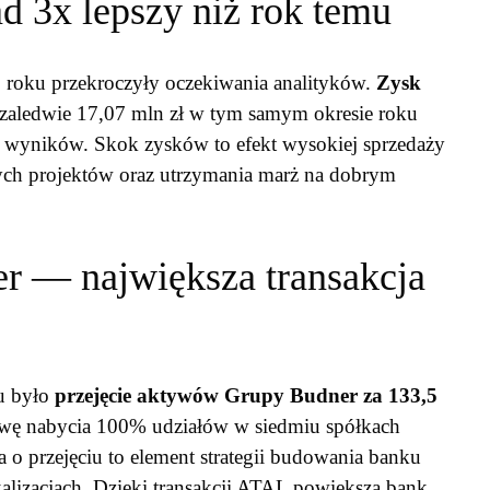
 3x lepszy niż rok temu
 roku przekroczyły oczekiwania analityków.
Zysk
aledwie 17,07 mln zł w tym samym okresie roku
 wyników. Skok zysków to efekt wysokiej sprzedaży
nych projektów oraz utrzymania marż na dobrym
r — największa transakcja
u było
przejęcie aktywów Grupy Budner za 133,5
wę nabycia 100% udziałów w siedmiu spółkach
 o przejęciu to element strategii budowania banku
alizacjach. Dzięki transakcji ATAL powiększa bank