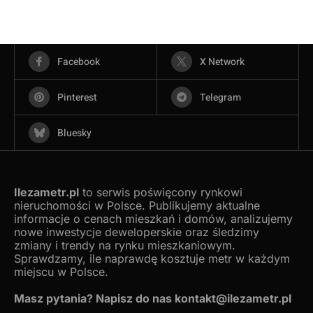
Facebook
X Network
Pinterest
Telegram
Bluesky
Ilezametr.pl
to serwis poświęcony rynkowi
nieruchomości w Polsce. Publikujemy aktualne
informacje o cenach mieszkań i domów, analizujemy
nowe inwestycje deweloperskie oraz śledzimy
zmiany i trendy na rynku mieszkaniowym.
Sprawdzamy, ile naprawdę kosztuje metr w każdym
miejscu w Polsce.
Masz pytania? Napisz do nas kontakt@ilezametr.pl