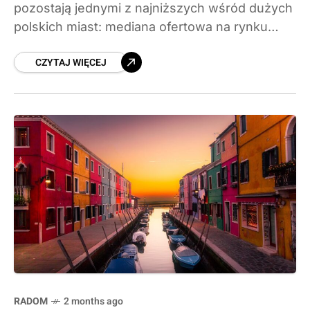
pozostają jednymi z najniższych wśród dużych
polskich miast: mediana ofertowa na rynku
wtórnym to 7 647 zł/m², a szacunkowa wartość
CZYTAJ WIĘCEJ
rynkowa (bliska cenom
RADOM
2 months ago