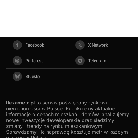
Facebook
X Network
Pinterest
Telegram
Bluesky
Ilezametr.pl
to serwis poświęcony rynkowi
nieruchomości w Polsce. Publikujemy aktualne
informacje o cenach mieszkań i domów, analizujemy
nowe inwestycje deweloperskie oraz śledzimy
zmiany i trendy na rynku mieszkaniowym.
Sprawdzamy, ile naprawdę kosztuje metr w każdym
miejscu w Polsce.