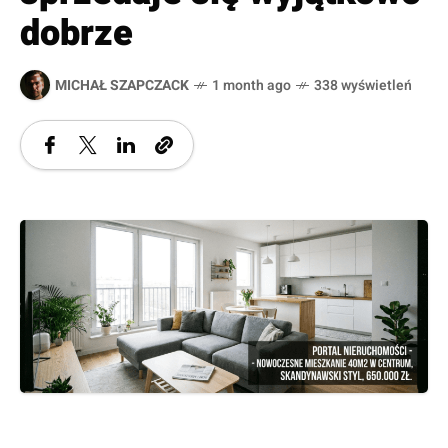
dobrze
MICHAŁ SZAPCZACK
1 month ago
338 wyświetleń