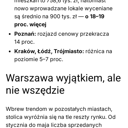
mieszkań to 758,6 tys. zł, natomiast
nowo wprowadzane lokale wyceniane
są średnio na 900 tys. zł —
o 18–19
proc. więcej
Poznań:
rozjazd cenowy przekracza
14 proc.
Kraków, Łódź, Trójmiasto:
różnica na
poziomie 5–7 proc.
Warszawa wyjątkiem, ale
nie wszędzie
Wbrew trendom w pozostałych miastach,
stolica wyróżnia się na tle reszty rynku. Od
stycznia do maja liczba sprzedanych