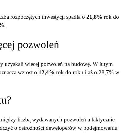
zba rozpoczętych inwestycji spadła o
21,8%
rok do
3%
.
ęcej pozwoleń
 uzyskali więcej pozwoleń na budowę. W lutym
 oznacza wzrost o
12,4%
rok do roku i aż o 28,7% w
ku?
ć między liczbą wydawanych pozwoleń a faktycznie
dczyć o ostrożności deweloperów w podejmowaniu