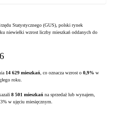
ędu Statystycznego (GUS), polski rynek
u niewielki wzrost liczby mieszkań oddanych do
6
nia
14 629 mieszkań
, co oznacza wzrost o
0,9%
w
głego roku.
kazali
8 501 mieszkań
na sprzedaż lub wynajem,
1,3% w ujęciu miesięcznym.