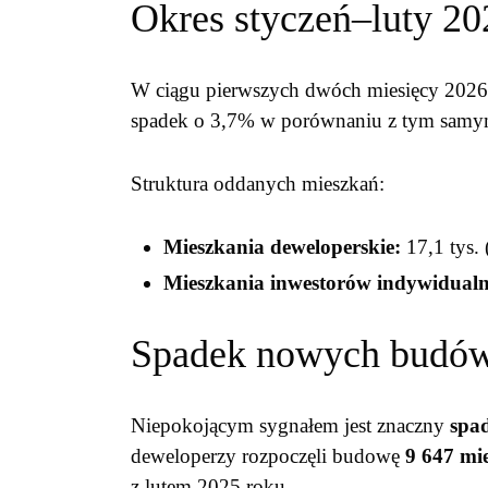
Okres styczeń–luty 20
W ciągu pierwszych dwóch miesięcy 2026
spadek o 3,7% w porównaniu z tym samy
Struktura oddanych mieszkań:
Mieszkania deweloperskie:
17,1 tys. 
Mieszkania inwestorów indywidual
Spadek nowych budó
Niepokojącym sygnałem jest znaczny
spa
deweloperzy rozpoczęli budowę
9 647 mi
z lutem 2025 roku.