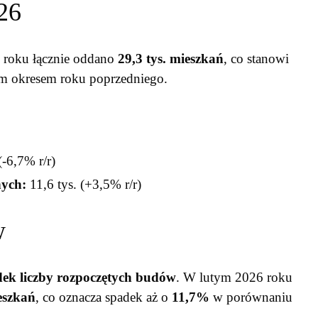
26
 roku łącznie oddano
29,3 tys. mieszkań
, co stanowi
m okresem roku poprzedniego.
(-6,7% r/r)
nych:
11,6 tys. (+3,5% r/r)
w
dek liczby rozpoczętych budów
. W lutym 2026 roku
eszkań
, co oznacza spadek aż o
11,7%
w porównaniu