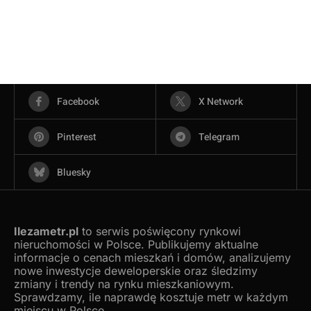
Facebook
X Network
Pinterest
Telegram
Bluesky
Ilezametr.pl
to serwis poświęcony rynkowi
nieruchomości w Polsce. Publikujemy aktualne
informacje o cenach mieszkań i domów, analizujemy
nowe inwestycje deweloperskie oraz śledzimy
zmiany i trendy na rynku mieszkaniowym.
Sprawdzamy, ile naprawdę kosztuje metr w każdym
miejscu w Polsce.