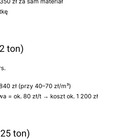
350 zł za sam materiał
tkę
2 ton)
s.
840 zł (przy 40–70 zł/m³)
= ok. 80 zł/t → koszt ok. 1 200 zł
25 ton)