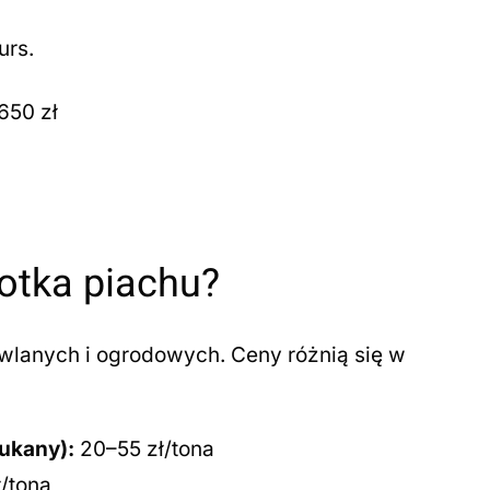
urs.
650 zł
rotka piachu?
wlanych i ogrodowych. Ceny różnią się w
ukany):
20–55 zł/tona
/tona