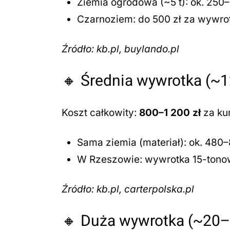
Ziemia ogrodowa (~5 t): ok. 250–
Czarnoziem: do 500 zł za wywro
Źródło: kb.pl, buylando.pl
🔸 Średnia wywrotka (~1
Koszt całkowity:
800–1 200 zł
za kur
Sama ziemia (materiał): ok. 480–
W Rzeszowie: wywrotka 15-tonowa 
Źródło: kb.pl, carterpolska.pl
🔸 Duża wywrotka (~20–