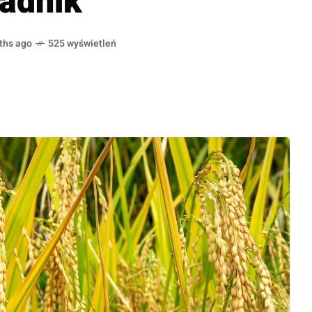
radnik
ths ago
525 wyświetleń