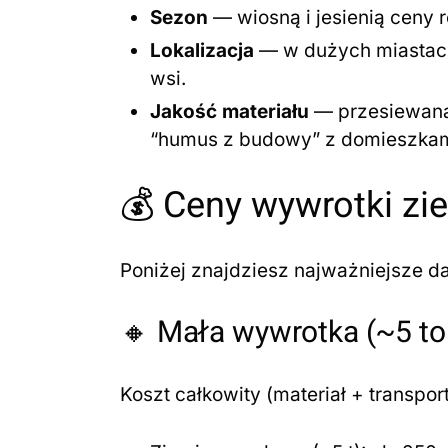
Sezon
— wiosną i jesienią ceny 
Lokalizacja
— w dużych miastach
wsi.
Jakość materiału
— przesiewana,
“humus z budowy” z domieszkami
💰 Ceny wywrotki zi
Poniżej znajdziesz najważniejsze da
🔸 Mała wywrotka (~5 to
Koszt całkowity (materiał + transpor