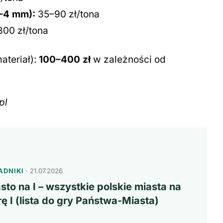
0–4 mm):
35–90 zł/tona
00 zł/tona
ateriał):
100–400 zł
w zależności od
pl
ADNIKI
· 21.07.2026
sto na I – wszystkie polskie miasta na
erę I (lista do gry Państwa-Miasta)