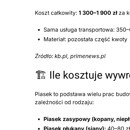
Koszt całkowity:
1 300–1 900 zł
za k
Sama usługa transportowa: 350–
Materiał: pozostała część kwoty
Źródło: kb.pl, primenews.pl
🏗️ Ile kosztuje wyw
Piasek to podstawa wielu prac budo
zależności od rodzaju:
Piasek zasypowy (kopany, niepł
Piasek płukany (siany):
40–80 zł