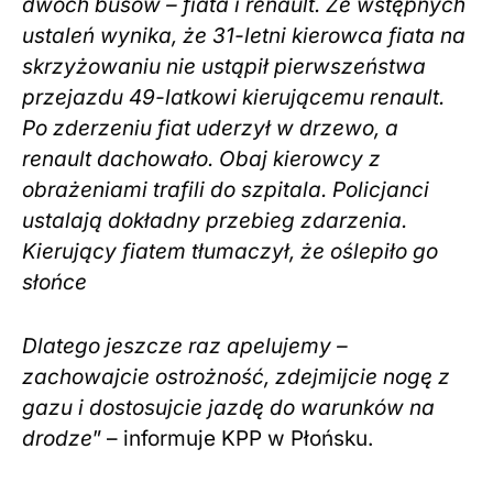
dwóch busów – fiata i renault. Ze wstępnych
ustaleń wynika, że 31-letni kierowca fiata na
skrzyżowaniu nie ustąpił pierwszeństwa
przejazdu 49-latkowi kierującemu renault.
Po zderzeniu fiat uderzył w drzewo, a
renault dachowało. Obaj kierowcy z
obrażeniami trafili do szpitala.
Policjanci
ustalają dokładny przebieg zdarzenia.
Kierujący fiatem tłumaczył, że oślepiło go
słońce
Dlatego jeszcze raz apelujemy –
zachowajcie ostrożność, zdejmijcie nogę z
gazu i dostosujcie jazdę do warunków na
drodze
” – informuje KPP w Płońsku.