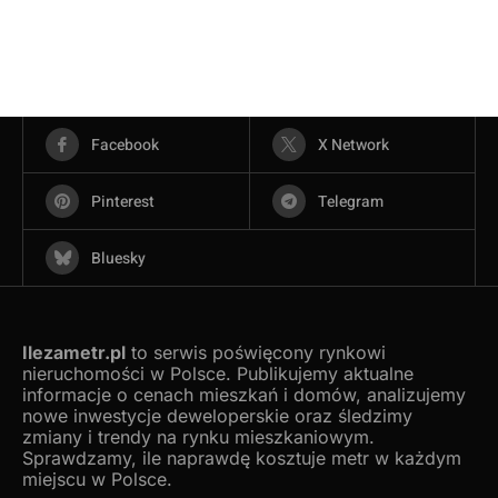
Facebook
X Network
Pinterest
Telegram
Bluesky
Ilezametr.pl
to serwis poświęcony rynkowi
nieruchomości w Polsce. Publikujemy aktualne
informacje o cenach mieszkań i domów, analizujemy
nowe inwestycje deweloperskie oraz śledzimy
zmiany i trendy na rynku mieszkaniowym.
Sprawdzamy, ile naprawdę kosztuje metr w każdym
miejscu w Polsce.