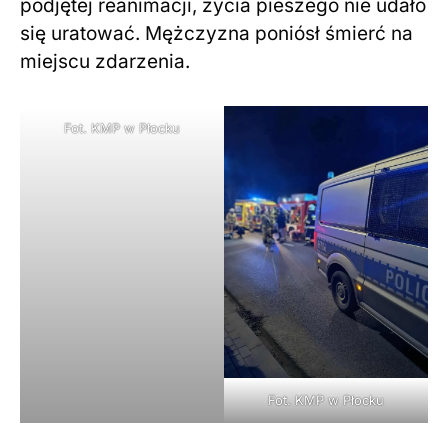
podjętej reanimacji, życia pieszego nie udało
się uratować. Mężczyzna poniósł śmierć na
miejscu zdarzenia.
Fot. KMP w Płocku
Fot. KMP w Płocku