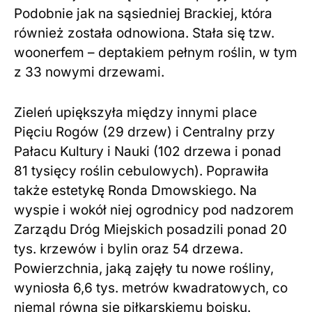
Podobnie jak na sąsiedniej Brackiej, która
również została odnowiona. Stała się tzw.
woonerfem – deptakiem pełnym roślin, w tym
z 33 nowymi drzewami.
Zieleń upiększyła między innymi place
Pięciu Rogów (29 drzew) i Centralny przy
Pałacu Kultury i Nauki (102 drzewa i ponad
81 tysięcy roślin cebulowych). Poprawiła
także estetykę Ronda Dmowskiego. Na
wyspie i wokół niej ogrodnicy pod nadzorem
Zarządu Dróg Miejskich posadzili ponad 20
tys. krzewów i bylin oraz 54 drzewa.
Powierzchnia, jaką zajęły tu nowe rośliny,
wyniosła 6,6 tys. metrów kwadratowych, co
niemal równa się piłkarskiemu boisku.