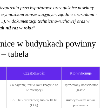
rządzenia przeciwpożarowe oraz gaśnice powinny
czynnościom konserwacyjnym, zgodnie z zasadami i
…), w dokumentacji techniczno-ruchowej oraz w
nak niż raz w roku
”
.
aśnice w budynkach powinny
– tabela
Częstotliwość
Kto wykonuje
Co najmniej raz w roku (zwykle co
Uprawniony konserwator
12 miesięcy)
gaśnic
o
Co 5 lat (proszkowe) lub co 10 lat
Autoryzowany serwis
(CO₂)
producenta