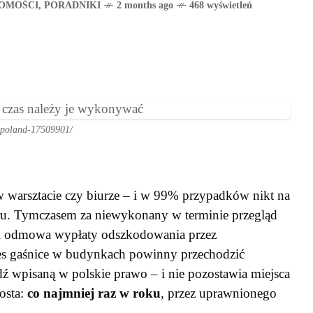
OMOŚCI
,
PORADNIKI
2 months ago
468 wyświetleń
n-poland-17509901/
 w warsztacie czy biurze – i w 99% przypadków nikt na
żaru. Tymczasem za niewykonany w terminie przegląd
e i odmowa wypłaty odszkodowania przez
kres gaśnice w budynkach powinny przechodzić
 wpisaną w polskie prawo – i nie pozostawia miejsca
rosta:
co najmniej raz w roku
, przez uprawnionego