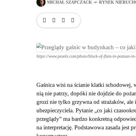
MICHAŁ SZAPCZACK
RYNEK NIERUCH
https://www.pexels.com/photo/block-of-flats-in-poznan-i
Gaśnica wisi na ścianie klatki schodowej,
nią nie patrzy, dopóki nie dojdzie do po
grozi nie tylko grzywna od strażaków, al
ubezpieczyciela. Pytanie „co jaki czasoo
przeglądy” ma bardzo konkretną odpowiedź
na interpretację. Podstawowa zasada jest p
konserwatora.