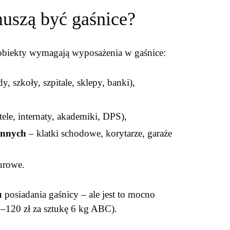
uszą być gaśnice?
obiekty wymagają wyposażenia w gaśnice:
, szkoły, szpitale, sklepy, banki),
le, internaty, akademiki, DPS),
innych
– klatki schodowe, korytarze, garaże
urowe.
u
posiadania gaśnicy – ale jest to mocno
0–120 zł za sztukę 6 kg ABC).