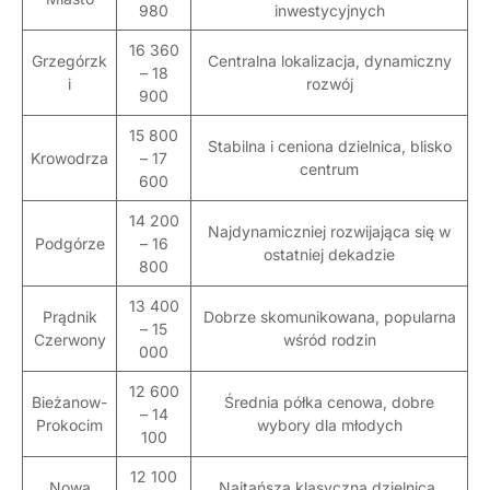
980
inwestycyjnych
16 360
Grzegórzk
Centralna lokalizacja, dynamiczny
– 18
i
rozwój
900
15 800
Stabilna i ceniona dzielnica, blisko
Krowodrza
– 17
centrum
600
14 200
Najdynamiczniej rozwijająca się w
Podgórze
– 16
ostatniej dekadzie
800
13 400
Prądnik
Dobrze skomunikowana, popularna
– 15
Czerwony
wśród rodzin
000
12 600
Bieżanow-
Średnia półka cenowa, dobre
– 14
Prokocim
wybory dla młodych
100
12 100
Nowa
Najtańsza klasyczna dzielnica,