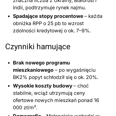
znaczna liczba z Ukrainy, Białorusi i
Indii, podtrzymuje rynek najmu.
Spadające stopy procentowe
– każda
obniżka RPP o 25 pb to wzrost
zdolności kredytowej o ok. 7–9%.
Czynniki hamujące
Brak nowego programu
mieszkaniowego
– po wygaśnięciu
BK2% popyt schłodził się o ok. 20%.
Wysokie koszty budowy
– choć
stabilne, wciąż utrzymują ceny
ofertowe nowych mieszkań ponad 16
000 zł/m².