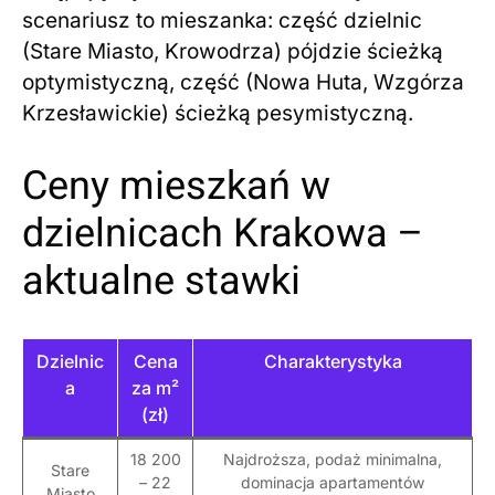
scenariusz to mieszanka: część dzielnic
(Stare Miasto, Krowodrza) pójdzie ścieżką
optymistyczną, część (Nowa Huta, Wzgórza
Krzesławickie) ścieżką pesymistyczną.
Ceny mieszkań w
dzielnicach Krakowa –
aktualne stawki
Dzielnic
Cena
Charakterystyka
a
za m²
(zł)
18 200
Najdroższa, podaż minimalna,
Stare
– 22
dominacja apartamentów
Miasto