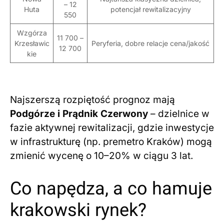
– 12
Huta
potencjał rewitalizacyjny
550
Wzgórza
11 700 –
Krzesławic
Peryferia, dobre relacje cena/jakość
12 700
kie
Najszerszą rozpiętość prognoz mają
Podgórze i Prądnik Czerwony
– dzielnice w
fazie aktywnej rewitalizacji, gdzie inwestycje
w infrastrukturę (np. premetro Kraków) mogą
zmienić wycenę o 10–20% w ciągu 3 lat.
Co napędza, a co hamuje
krakowski rynek?