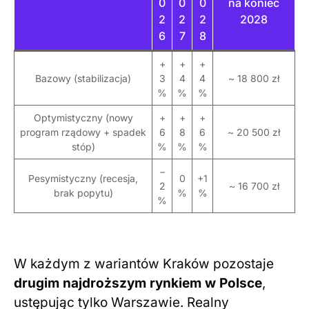
0
0
0
na koniec
2
2
2
2028
6
7
8
+
+
+
Bazowy (stabilizacja)
3
4
4
~ 18 800 zł
%
%
%
Optymistyczny (nowy
+
+
+
program rządowy + spadek
6
8
6
~ 20 500 zł
stóp)
%
%
%
−
Pesymistyczny (recesja,
0
+1
2
~ 16 700 zł
brak popytu)
%
%
%
W każdym z wariantów Kraków pozostaje
drugim najdroższym rynkiem w Polsce
,
ustępując tylko Warszawie. Realny