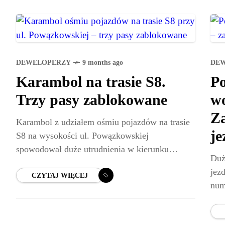
DEWELOPERZY
9 months ago
DE
Karambol na trasie S8.
P
Trzy pasy zablokowane
wo
Za
Karambol z udziałem ośmiu pojazdów na trasie
je
S8 na wysokości ul. Powązkowskiej
spowodował duże utrudnienia w kierunku
Duż
Marek. Ze wstępnych ustaleń wynika, że doszło
jez
do kilku osobnych kolizji, w których
CZYTAJ WIĘCEJ
num
dzi
zap