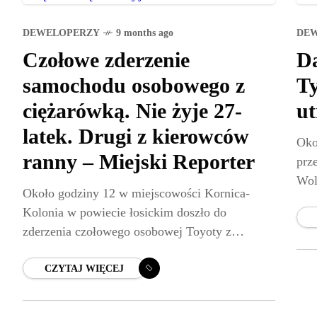
DEWELOPERZY
9 months ago
DE
Czołowe zderzenie
Da
samochodu osobowego z
Ty
ciężarówką. Nie żyje 27-
ut
latek. Drugi z kierowców
Oko
ranny – Miejski Reporter
prz
Wol
Około godziny 12 w miejscowości Kornica-
oso
Kolonia w powiecie łosickim doszło do
bok
zderzenia czołowego osobowej Toyoty z
ciężarową Scanią. 27-letni kierowca auta
osobowego zginął na miejscu, a 52-letni
CZYTAJ WIĘCEJ
kierujący ciężarówką został