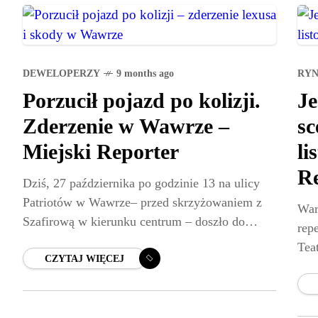
DEWELOPERZY
9 months ago
RYN
Porzucił pojazd po kolizji.
Je
Zderzenie w Wawrze –
sc
Miejski Reporter
li
Re
Dziś, 27 października po godzinie 13 na ulicy
Patriotów w Wawrze– przed skrzyżowaniem z
War
Szafirową w kierunku centrum – doszło do
rep
zderzenia drogowego z udziałem lexusa i skody.
Tea
Nikt nie
CZYTAJ WIĘCEJ
End
ser
Wod