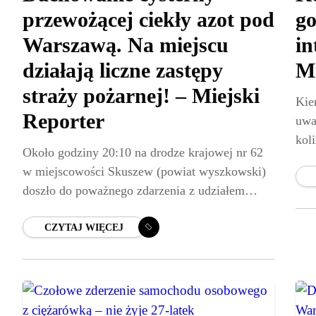
przewożącej ciekły azot pod
go
Warszawą. Na miejscu
in
działają liczne zastępy
Mi
straży pożarnej! – Miejski
Kie
Reporter
uwa
kol
Około godziny 20:10 na drodze krajowej nr 62
god
w miejscowości Skuszew (powiat wyszkowski)
Obr
doszło do poważnego zdarzenia z udziałem
cysterny transportującej ciekły azot. Ciężarówka
zjechała na łuku drogi do rowu
CZYTAJ WIĘCEJ