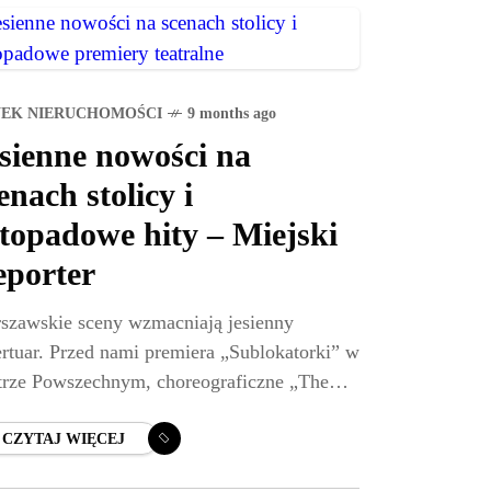
EK NIERUCHOMOŚCI
9 months ago
sienne nowości na
enach stolicy i
stopadowe hity – Miejski
porter
szawskie sceny wzmacniają jesienny
ertuar. Przed nami premiera „Sublokatorki” w
trze Powszechnym, choreograficzne „The
” w Komunie Warszawa oraz listopadowe
ie grania nowych tytułów – od „Ery
CZYTAJ WIĘCEJ
nika” po „Extasy