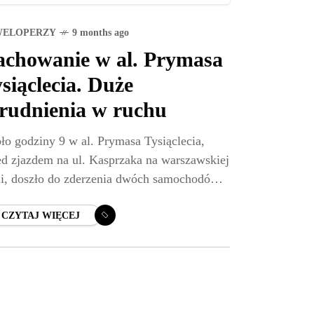
WELOPERZY
9 months ago
chowanie w al. Prymasa
siąclecia. Duże
rudnienia w ruchu
ło godziny 9 w al. Prymasa Tysiąclecia,
ed zjazdem na ul. Kasprzaka na warszawskiej
i, doszło do zderzenia dwóch samochodów
bowych. Po kolizji suzuki przewróciło się na
, a przejazd
CZYTAJ WIĘCEJ