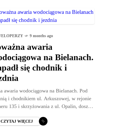
WELOPERZY
9 months ago
oważna awaria
dociągowa na Bielanach.
padł się chodnik i
zdnia
a awaria wodociągowa na Bielanach. Pod
dnią i chodnikiem ul. Arkuszowej, w rejonie
eru 135 i skrzyżowania z ul. Opalin, doszło
ś (25 października) do podmycia gruntu i
adnięcia fragmentu
CZYTAJ WIĘCEJ