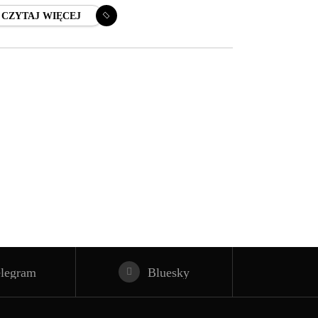
zkodowanych. Pojazdy blokują lewy pas.
CZYTAJ WIĘCEJ
ejazd
elegram
Bluesky