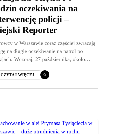
dzin oczekiwania na
terwencję policji –
ejski Reporter
rowcy w Warszawie coraz częściej zwracają
gę na długie oczekiwanie na patrol po
izjach. Wczoraj, 27 października, około
ziny 22:40, na skrzyżowaniu ulic Komitetu
ony Robotników ze Żwirki i Wigury
CZYTAJ WIĘCEJ