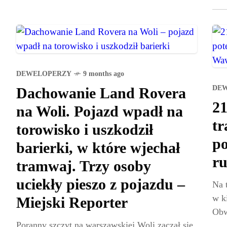
DEWELOPERZY
9 months ago
DE
Dachowanie Land Rovera
21
na Woli. Pojazd wpadł na
tr
torowisko i uszkodził
po
barierki, w które wjechał
ru
tramwaj. Trzy osoby
uciekły pieszo z pojazdu –
Na 
w k
Miejski Reporter
Obw
Poranny szczyt na warszawskiej Woli zaczął się
sam