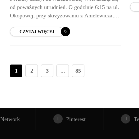
od poważnych utrudnień. O godzinie 6:15 na ul.
pos
Okopowej, przy skrzyżowaniu z Anielewicza,
Prz
osobowy Land Rover zjechał z jezdni na
torowisko, uszkodził barierki
CZYTAJ WIĘCEJ
1
2
3
...
85
 Network
Pinterest
T