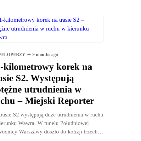
WELOPERZY
9 months ago
-kilometrowy korek na
asie S2. Występują
tężne utrudnienia w
chu – Miejski Reporter
trasie S2 występują duże utrudnienia w ruchu
ierunku Wawra. W tunelu Południowej
odnicy Warszawy doszło do kolizji trzech
ochodów osobowych, bez osób