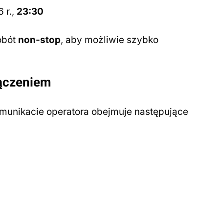
 r.,
23:30
obót
non-stop
, aby możliwie szybko
łączeniem
nikacie operatora obejmuje następujące