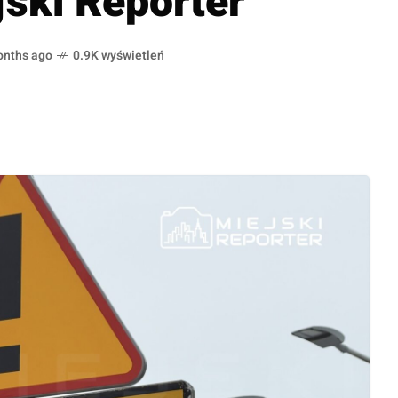
ski Reporter
onths ago
0.9K wyświetleń