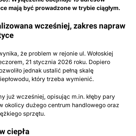
ce mają być prowadzone w trybie ciągłym.
alizowana wcześniej, zakres napraw
tyce
ynika, że problem w rejonie ul. Wołoskiej
eczorem, 21 stycznia 2026 roku. Dopiero
woliło jednak ustalić pełną skalę
iepłowodu, który trzeba wymienić.
y już wcześniej, opisując m.in. kłęby pary
j w okolicy dużego centrum handlowego oraz
ężkiego sprzętu.
w ciepła