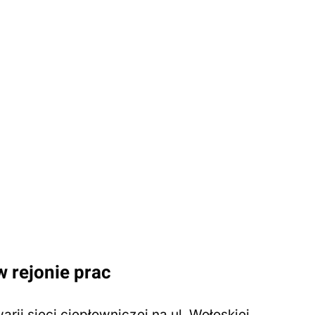
w rejonie prac
i sieci ciepłowniczej na ul. Wołoskiej,