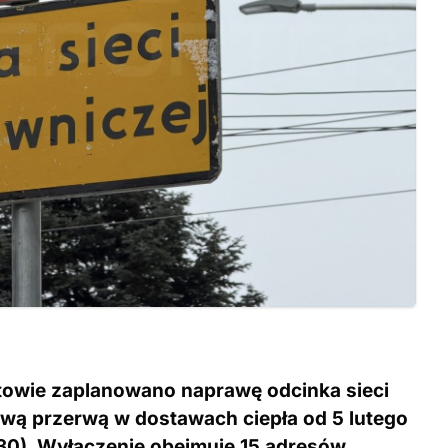
otowie zaplanowano naprawę odcinka sieci
sową przerwą w dostawach ciepła od 5 lutego
:30). Wyłączenie obejmuje 15 adresów