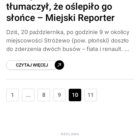
tłumaczył, że oślepiło go
słońce – Miejski Reporter
Dziś, 20 października, po godzinie 9 w okolicy
miejscowości Stróżewo (pow. płoński) doszło
do zderzenia dwóch busów – fiata i renault. W
wyniku wypadku obaj kierowcy odnieśli
CZYTAJ WIĘCEJ
obrażenia i zostali
1
...
8
9
10
11
REKLAMA