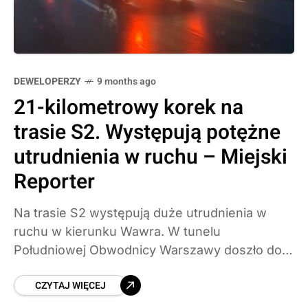
DEWELOPERZY
9 months ago
21-kilometrowy korek na
trasie S2. Występują potężne
utrudnienia w ruchu – Miejski
Reporter
Na trasie S2 występują duże utrudnienia w
ruchu w kierunku Wawra. W tunelu
Południowej Obwodnicy Warszawy doszło do
kolizji trzech samochodów osobowych, bez
CZYTAJ WIĘCEJ
osób poszkodowanych. Pojazdy blokują lewy
pas. Przejazd