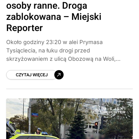
osoby ranne. Droga
zablokowana – Miejski
Reporter
Około godziny 23:20 w alei Prymasa
Tysiąclecia, na łuku drogi przed
skrzyżowaniem z ulicą Obozową na Woli,
doszło do serii zdarzeń drogowych z udziałem
CZYTAJ WIĘCEJ
ponad 12 pojazdów. Droga w kierunku