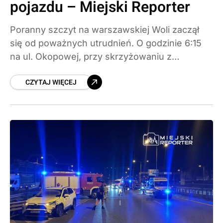
pojazdu – Miejski Reporter
Poranny szczyt na warszawskiej Woli zaczął
się od poważnych utrudnień. O godzinie 6:15
na ul. Okopowej, przy skrzyżowaniu z
Anielewicza, osobowy Land Rover zjechał z
CZYTAJ WIĘCEJ
jezdni na torowisko, uszkodził barierki