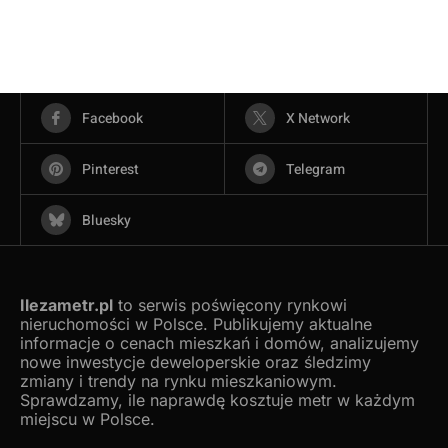
Facebook
X Network
Pinterest
Telegram
Bluesky
Ilezametr.pl
to serwis poświęcony rynkowi
nieruchomości w Polsce. Publikujemy aktualne
informacje o cenach mieszkań i domów, analizujemy
nowe inwestycje deweloperskie oraz śledzimy
zmiany i trendy na rynku mieszkaniowym.
Sprawdzamy, ile naprawdę kosztuje metr w każdym
miejscu w Polsce.