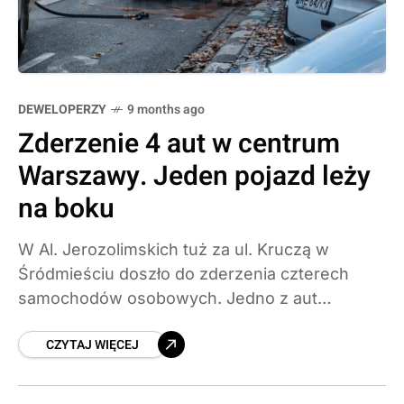
DEWELOPERZY
9 months ago
Zderzenie 4 aut w centrum
Warszawy. Jeden pojazd leży
na boku
W Al. Jerozolimskich tuż za ul. Kruczą w
Śródmieściu doszło do zderzenia czterech
samochodów osobowych. Jedno z aut
przewróciło się na bok, a dwa pasy w kierunku
CZYTAJ WIĘCEJ
ul. Marszałkowskiej są