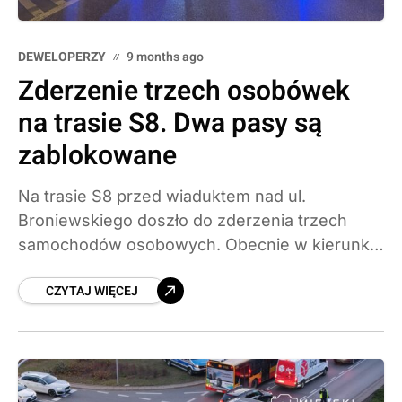
DEWELOPERZY
9 months ago
Zderzenie trzech osobówek
na trasie S8. Dwa pasy są
zablokowane
Na trasie S8 przed wiaduktem nad ul.
Broniewskiego doszło do zderzenia trzech
samochodów osobowych. Obecnie w kierunku
Marek przejezdny jest jeden z trzech pasów,
CZYTAJ WIĘCEJ
co powoduje duże utrudnienia w ruchu.